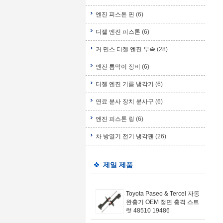
엔진 피스톤 핀
(6)
디젤 엔진 피스톤
(6)
커 민스 디젤 엔진 부속
(28)
엔진 틈막이 장비
(6)
디젤 엔진 기름 냉각기
(6)
연료 분사 장치 분사구
(6)
엔진 피스톤 링
(6)
차 방열기 전기 냉각팬
(26)
제일 제품
Toyota Paseo & Tercel 자동
완충기 OEM 정면 충격 스트
럿 48510 19486