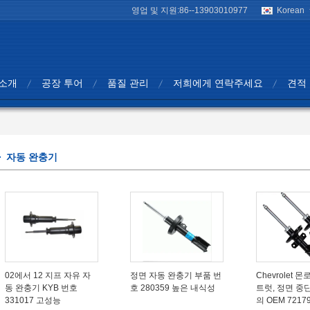
영업 및 지원:
86--13903010977
Korean
 소개
공장 투어
품질 관리
저희에게 연락주세요
견적
자동 완충기
02에서 12 지프 자유 자
정면 자동 완충기 부품 번
Chevrolet 
동 완충기 KYB 번호
호 280359 높은 내식성
트럿, 정면 중
331017 고성능
의 OEM 7217