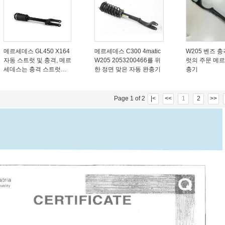
메르세데스 GL450 X164
메르세데스 C300 4matic
W205 벤즈 
자동 스트럿 및 충격, 메르
W205 2053200466를 위
럿의 주문 메
세데스는 충격 스트럿
한 정면 맞은 자동 완충기
충기
1643206113를 바람쐽니
다
Page 1 of 2
|<
<<
1
2
>>