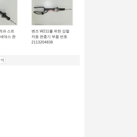
충격과 스트
벤즈 W211를 위한 강철
르세데스 완
자동 완충기 부품 번호
2113204838
>|