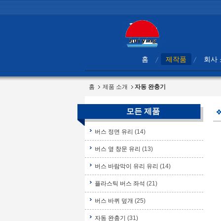
홈
제작품
회사
홈
제품 소개
자동 완충기
모든 제품
버스 정면 유리
(14)
버스 옆 창문 유리
(13)
버스 바람막이 유리 유리
(14)
플라스틱 버스 좌석
(21)
버스 바퀴 덮개
(25)
자동 완충기
(31)