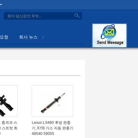
search
 요청
회사 뉴스
몬로 충격과 스
Lexus LS460 후방 완충
단 스트럿 회
기, KYB 가스 자동 완충기
9
48540 59055