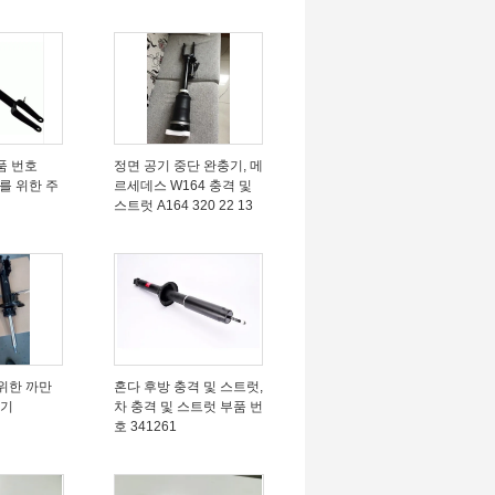
품 번호
정면 공기 중단 완충기, 메
0를 위한 주
르세데스 W164 충격 및
스트럿 A164 320 22 13
 위한 까만
혼다 후방 충격 및 스트럿,
충기
차 충격 및 스트럿 부품 번
호 341261