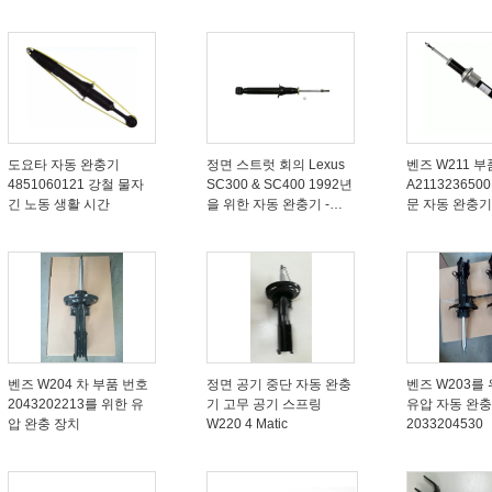
도요타 자동 완충기
정면 스트럿 회의 Lexus
벤즈 W211 부
4851060121 강철 물자
SC300 & SC400 1992년
A211323650
긴 노동 생활 시간
을 위한 자동 완충기 -
문 자동 완충기
2000 48510 29115
벤즈 W204 차 부품 번호
정면 공기 중단 자동 완충
벤즈 W203를
2043202213를 위한 유
기 고무 공기 스프링
유압 자동 완
압 완충 장치
W220 4 Matic
2033204530