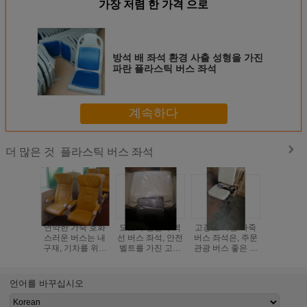
가장 저렴 한 가격 으로
방석 배 좌석 환경 사출 성형을 가진
파란 플라스틱 버스 좌석
계속하다
플라스틱 버스 좌석
더 많은 것
연약한 가죽 호화
도요타 연안 무역
고강도 하얀 가죽
아BS 플
스러운 버스는 내
선 버스 좌석, 안전
버스 좌석은, 주문
스는 파란
구재, 기차를 위한
벨트를 가진 고수
관광 버스 좋은 가
400 * 반
주문 호화스러운
준 차 버스 좌석
소성에 자리를 줍
내식성 -에 S
차 좌석에 자리를
니다
리를 
줍니다
언어를 바꾸십시오