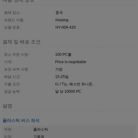
원래 장소:
중국
브랜드 이름:
Huiying
모델 번호:
HY-008-420
결제 및 배송 조건
최소 주문 수량:
100 PC를
가격:
Price is negotiable
포장 세부 사항:
가방
배달 시간:
15-25일
지불 조건:
티 / T는, 웨스턴 유니온,
공급 능력:
달 당 10000 PC
설명
플라스틱 버스 좌석
자료:
플라스틱
이점:
고품질